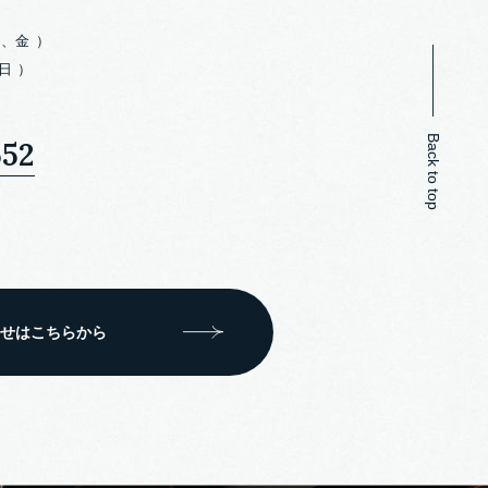
、金 ）
 土、日 ）
Back to top
552
せはこちらから