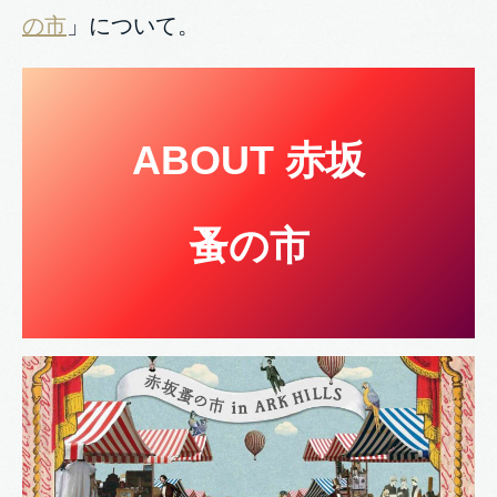
の市
」について。
ABOUT
赤坂
蚤の市